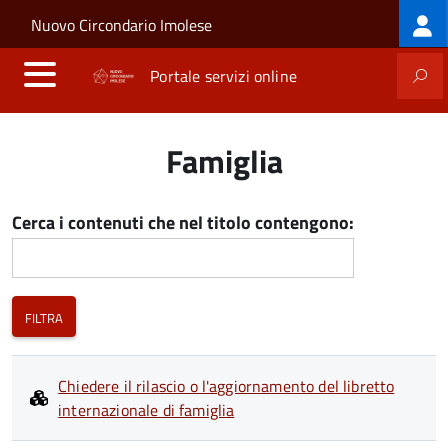
Log
Salta al contenuto principale
Skip to site navigation
Nuovo Circondario Imolese
me
Portale servizi online
Famiglia
Cerca i contenuti che nel titolo contengono:
Chiedere il rilascio o l'aggiornamento del libretto
internazionale di famiglia