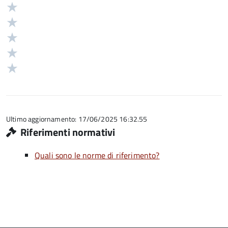
Valuta
Valutazione
5
Valuta
stelle
4
Valuta
su
stelle
3
Valuta
5
su
stelle
2
Valuta
5
su
stelle
1
5
su
stelle
5
su
5
Ultimo aggiornamento: 17/06/2025 16:32.55
Riferimenti normativi
Quali sono le norme di riferimento?