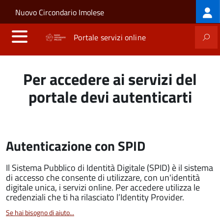
Log
Salta al contenuto principale
Skip to site navigation
Nuovo Circondario Imolese
me
Portale servizi online
Per accedere ai servizi del
portale devi autenticarti
Autenticazione con SPID
Il Sistema Pubblico di Identità Digitale (SPID) è il sistema
di accesso che consente di utilizzare, con un'identità
digitale unica, i servizi online. Per accedere utilizza le
credenziali che ti ha rilasciato l’Identity Provider.
Se hai bisogno di aiuto...