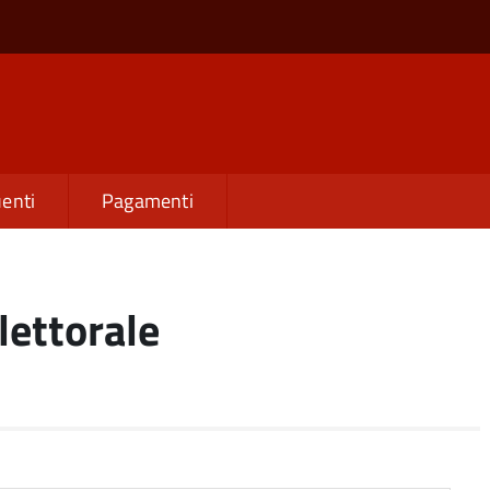
enti
Pagamenti
elettorale