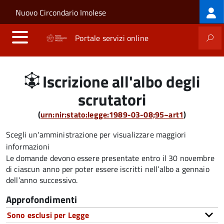
Log
Salta al contenuto principale
Skip to site navigation
Nuovo Circondario Imolese
me
Portale servizi online
Iscrizione all'albo degli
scrutatori
(
urn:nir:stato:legge:1989-03-08;95~art1
)
Scegli un'amministrazione per visualizzare maggiori
informazioni
Le domande
devono essere presentate entro il 30 novembre
di ciascun anno per poter essere iscritti nell’albo a gennaio
dell’anno successivo.
Approfondimenti
Sono esclusi per Legge