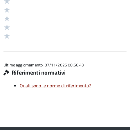
Valuta
Valutazione
5
Valuta
stelle
4
Valuta
su
stelle
3
Valuta
5
su
stelle
2
Valuta
5
su
stelle
1
5
su
stelle
5
su
5
Ultimo aggiornamento: 07/11/2025 08:56.43
Riferimenti normativi
Quali sono le norme di riferimento?