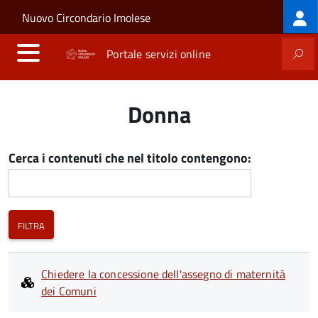
Log
Salta al contenuto principale
Skip to site navigation
Nuovo Circondario Imolese
me
Portale servizi online
Donna
Cerca i contenuti che nel titolo contengono:
Chiedere la concessione dell'assegno di maternità
dei Comuni