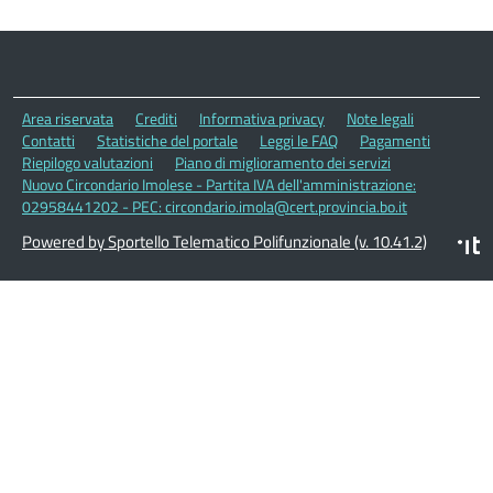
Area riservata
Crediti
Informativa privacy
Note legali
Contatti
Statistiche del portale
Leggi le FAQ
Pagamenti
Riepilogo valutazioni
Piano di miglioramento dei servizi
Nuovo Circondario Imolese - Partita IVA dell'amministrazione:
02958441202 - PEC: circondario.imola@cert.provincia.bo.it
Powered by Sportello Telematico Polifunzionale (v. 10.41.2)