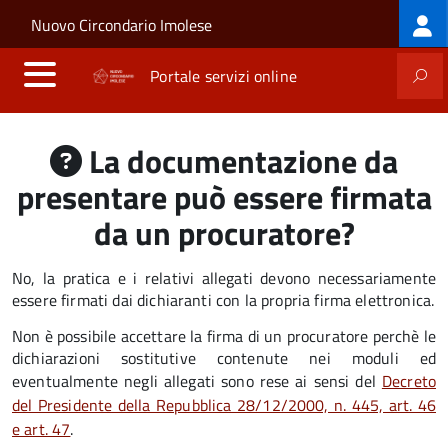
Log
Salta al contenuto principale
Skip to site navigation
Nuovo Circondario Imolese
me
Portale servizi online
La documentazione da
presentare può essere firmata
da un procuratore?
No, la pratica e i relativi allegati devono necessariamente
essere firmati dai dichiaranti con la propria firma elettronica.
Non è possibile accettare la firma di un procuratore perchè le
dichiarazioni sostitutive contenute nei moduli ed
eventualmente negli allegati sono rese ai sensi del
Decreto
del Presidente della Repubblica 28/12/2000, n. 445, art. 46
e art. 47
.