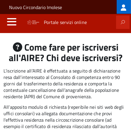
Log
Salta al contenuto principale
Skip to site navigation
Nuovo Circondario Imolese
me
Portale servizi online
Come fare per iscriversi
all'AIRE? Chi deve iscriversi?
L’iscrizione all’AIRE è effettuata a seguito di dichiarazione
resa dall’interessato al
Consolato di competenza
entro
90
giorni
dal
trasferimento della residenza
e comporta la
contestuale cancellazione dall’anagrafe della popolazione
residente (APR) del Comune di provenienza.
All’apposito modulo di richiesta (reperibile nei siti web degli
uffici consolari) va allegata documentazione che provi
l'effettiva residenza nella circoscrizione consolare (ad
esempio il certificato di residenza rilasciato dall’autorità