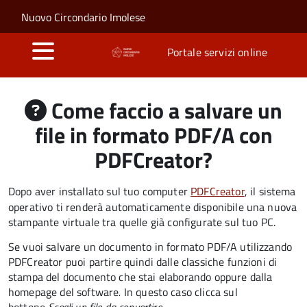
Salta al contenuto principale
Skip to site navigation
Nuovo Circondario Imolese
Portale servizi online
Come faccio a salvare un
file in formato PDF/A con
PDFCreator?
Dopo aver installato sul tuo computer
PDFCreator
, il sistema
operativo ti renderà automaticamente disponibile una nuova
stampante virtuale tra quelle già configurate sul tuo PC.
Se vuoi salvare un documento in formato PDF/A utilizzando
PDFCreator puoi partire quindi dalle classiche funzioni di
stampa del documento che stai elaborando oppure dalla
homepage del software
.
In questo caso clicca sul