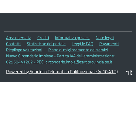
Area riservata
Crediti
Informativa privacy
Note legali
Contatti
Statistiche del portale
Leggi le FAQ
Pagamenti
Riepilogo valutazioni
Piano di miglioramento dei servizi
Nuovo Circondario Imolese - Partita IVA dell'amministrazione:
02958441202 - PEC: circondario.imola@cert.provincia.bo.it
Powered by Sportello Telematico Polifunzionale (v. 10.41.2)