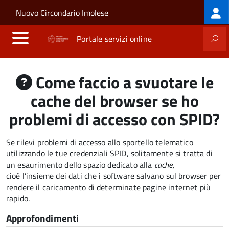
Log
Salta al contenuto principale
Skip to site navigation
Nuovo Circondario Imolese
me
Portale servizi online
Come faccio a svuotare le
cache del browser se ho
problemi di accesso con SPID?
Se rilevi problemi di accesso allo sportello telematico
utilizzando le tue credenziali SPID, solitamente si tratta di
un esaurimento dello spazio dedicato alla
cache,
cioè l’insieme dei dati che i software salvano sul browser per
rendere il caricamento di determinate pagine internet più
rapido.
Approfondimenti