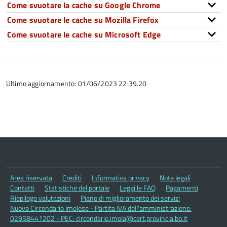
Come svuotare la cache su Google Chrome
Come svuotare le cache su Mozilla Firefox
Come svuotare le cache su Microsoft Edge
Ultimo aggiornamento: 01/06/2023 22:39.20
Area riservata
Crediti
Informativa privacy
Note legali
Contatti
Statistiche del portale
Leggi le FAQ
Pagamenti
Riepilogo valutazioni
Piano di miglioramento dei servizi
Nuovo Circondario Imolese - Partita IVA dell'amministrazione:
02958441202 - PEC: circondario.imola@cert.provincia.bo.it