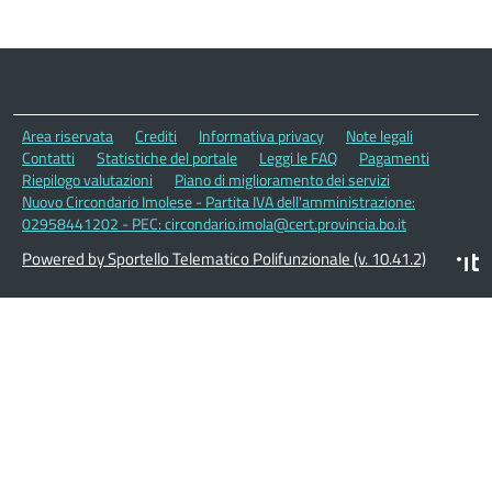
Area riservata
Crediti
Informativa privacy
Note legali
Contatti
Statistiche del portale
Leggi le FAQ
Pagamenti
Riepilogo valutazioni
Piano di miglioramento dei servizi
Nuovo Circondario Imolese - Partita IVA dell'amministrazione:
02958441202 - PEC: circondario.imola@cert.provincia.bo.it
Powered by Sportello Telematico Polifunzionale (v. 10.41.2)