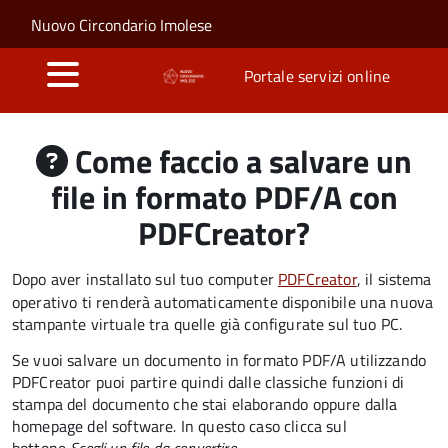
Salta al contenuto principale
Skip to site navigation
Nuovo Circondario Imolese
Portale servizi online
Come faccio a salvare un
file in formato PDF/A con
PDFCreator?
Dopo aver installato sul tuo computer
PDFCreator
, il sistema
operativo ti renderà automaticamente disponibile una nuova
stampante virtuale tra quelle già configurate sul tuo PC.
Se vuoi salvare un documento in formato PDF/A utilizzando
PDFCreator puoi partire quindi dalle classiche funzioni di
stampa del documento che stai elaborando oppure dalla
homepage del software
.
In questo caso clicca sul