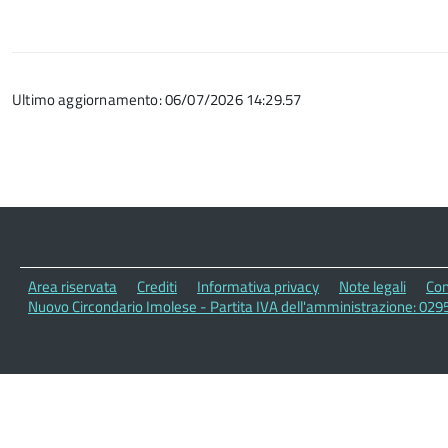
Ultimo aggiornamento: 06/07/2026 14:29.57
Area riservata
Crediti
Informativa privacy
Note legali
Con
Nuovo Circondario Imolese - Partita IVA dell'amministrazione: 029