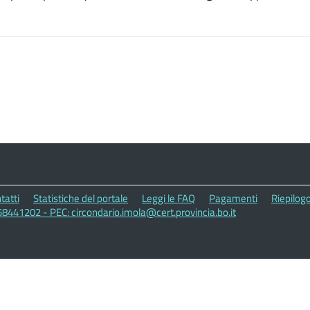
tatti
Statistiche del portale
Leggi le FAQ
Pagamenti
Riepilogo
58441202 - PEC: circondario.imola@cert.provincia.bo.it