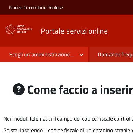
Salta al contenuto principale
Skip to site navigation
Nuovo Circondario Imolese
Portale servizi online
Scegli un'amministrazione...
Domande frequ
Come faccio a inserir
Nei moduli telematici il campo del codice fiscale control
Se stai inserendo il codice fiscale di un cittadino strani