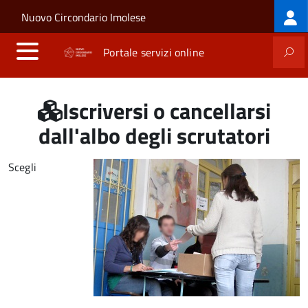
Log
Salta al contenuto principale
Skip to site navigation
Nuovo Circondario Imolese
me
Portale servizi online
Iscriversi o cancellarsi
dall'albo degli scrutatori
Scegli