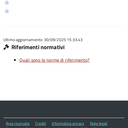
3
Valuta
5
su
stelle
2
Valuta
5
su
stelle
1
5
su
stelle
5
su
5
Ultimo aggiornamento: 30/09/2025 15:33.43
Riferimenti normativi
Quali sono le norme di riferimento?
Area riservata
Crediti
Informativa privacy
Note legali