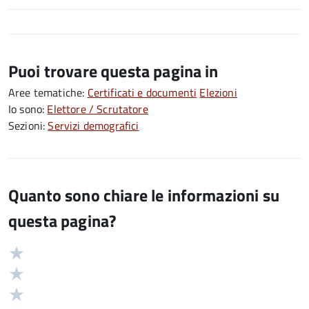
Puoi trovare questa pagina in
Aree tematiche:
Certificati e documenti
Elezioni
Io sono:
Elettore / Scrutatore
Sezioni:
Servizi demografici
Quanto sono chiare le informazioni su
questa pagina?
Valuta
Valutazione
5
Valuta
stelle
4
Valuta
su
stelle