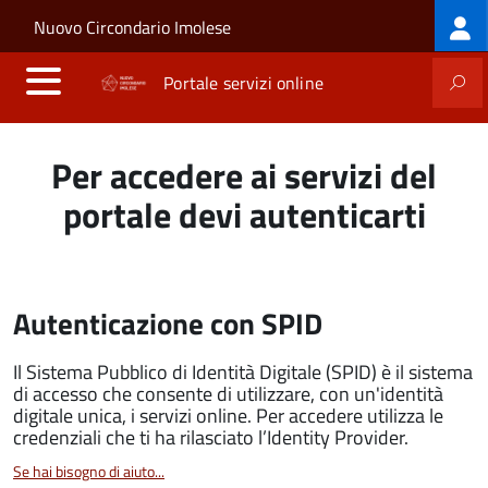
Log
Salta al contenuto principale
Skip to site navigation
Nuovo Circondario Imolese
me
Portale servizi online
Per accedere ai servizi del
portale devi autenticarti
Autenticazione con SPID
Il Sistema Pubblico di Identità Digitale (SPID) è il sistema
di accesso che consente di utilizzare, con un'identità
digitale unica, i servizi online. Per accedere utilizza le
credenziali che ti ha rilasciato l’Identity Provider.
Se hai bisogno di aiuto...